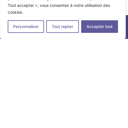
Tout accepter », vous consentez à notre utilisation des
cookies.
Personnaliser
Tout rejeter
Accepter tout
Contact
Institut du Beau-Joly
557 av. Louis Buffet
B.P 82 88503 MIRECOURT Cedex
Tel: 03 29 37 28 66
Plus d'infos ...